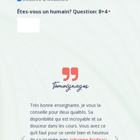
Êtes-vous un humain? Question: 8+4
*
Témoignages
EURE DE
Très bonne enseignante. Je vous la
Je viens de 
prof est
conseille pour deux qualités. Sa
pieds spécia
eaucoup de
disponibilité qui est incroyable et sa
au gel sur o
 pour ses
douceur dans les cours. Vous avez ce
satisfaite, 
 de
qu’il faut pour se sentir bien et heureux
Présentemen
l'horaire
de sa journée avec
Johanne Nadeau