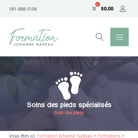
$
0.00
581-888-0106
Soins des pieds spécialisés
Soin des pieds
Vous êtes ici:
Formation Johanne Nadeau
>
Formations
>