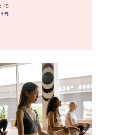
e:
15
399
$