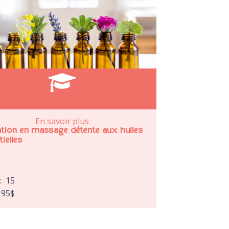
En savoir plus
tion en massage détente aux huiles
ielles
e:
15
195
$