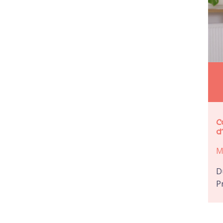
C
d
M
D
P