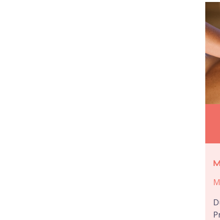
M
M
D
P