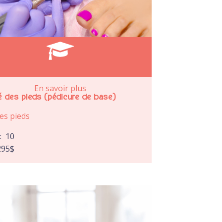
En savoir plus
é des pieds (pédicure de base)
es pieds
e:
10
295
$