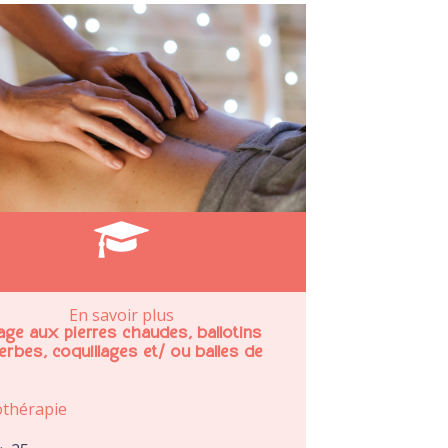
En savoir plus
ge aux pierres chaudes, ballotins
rbes, coquillages et/ ou balles de
thérapie