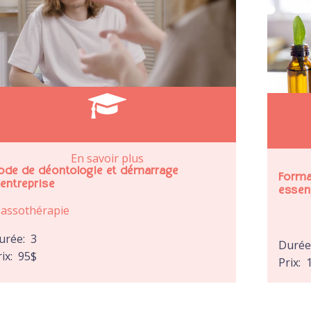
En savoir plus
ode de déontologie et démarrage
Forma
’entreprise
essent
assothérapie
urée:
3
Duré
rix:
95
$
Prix: