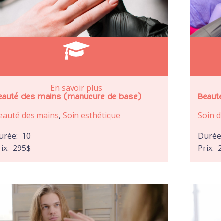
En savoir plus
eauté des mains (manucure de base)
Beaut
eauté des mains
,
Soin esthétique
Soin d
urée:
10
Duré
rix:
295
$
Prix: