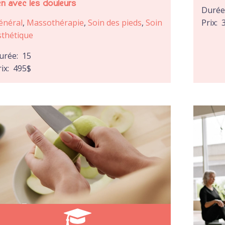
ien avec les douleurs
Duré
énéral
,
Massothérapie
,
Soin des pieds
,
Soin
Prix:
sthétique
urée:
15
rix:
495
$