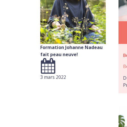
Formation Johanne Nadeau
fait peau neuve!
B
B
3 mars 2022
D
P