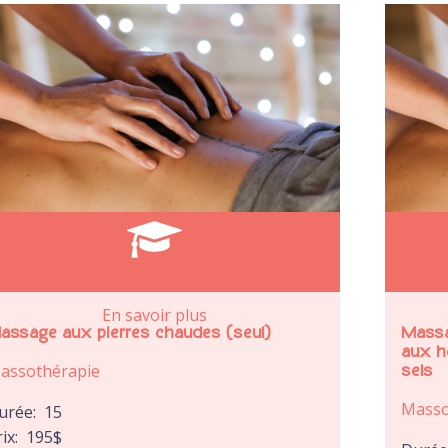
En savoir plus
assage aux pierres chaudes (seul)
Massa
aux he
assothérapie
sels
Masso
urée:
15
rix:
195
$