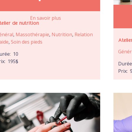
En savoir plus
telier de nutrition
énéral
,
Massothérapie
,
Nutrition
,
Relation
Atelie
’aide
,
Soin des pieds
Génér
urée:
10
rix:
195
$
Duré
Prix: