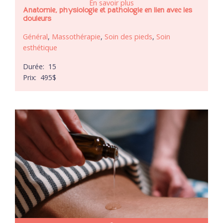
En savoir plus
Anatomie, physiologie et pathologie en lien avec les
douleurs
Général
,
Massothérapie
,
Soin des pieds
,
Soin
esthétique
Durée:
15
Prix:
495
$