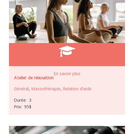
En savoir plus
Atelier de relaxation
Général
,
Massothérapie
,
Relation d’aide
Durée:
3
Prix:
95
$