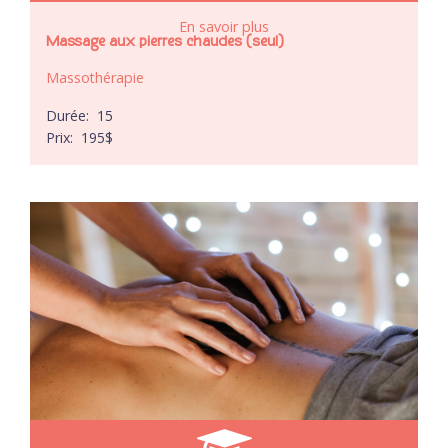
En savoir plus
Massage aux pierres chaudes (seul)
Massothérapie
Durée:
15
Prix:
195
$