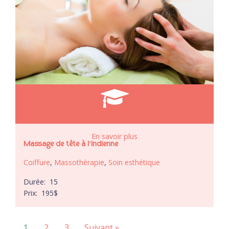
En savoir plus
Massage de tête à l’indienne
Coiffure
,
Massothérapie
,
Soin esthétique
Durée:
15
Prix:
195
$
1
2
3
Suivant »