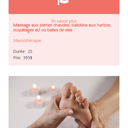
En savoir plus
Massage aux pierres chaudes, ballotins aux herbes,
coquillages et/ ou balles de sels
Massothérapie
Durée:
25
Prix:
395
$