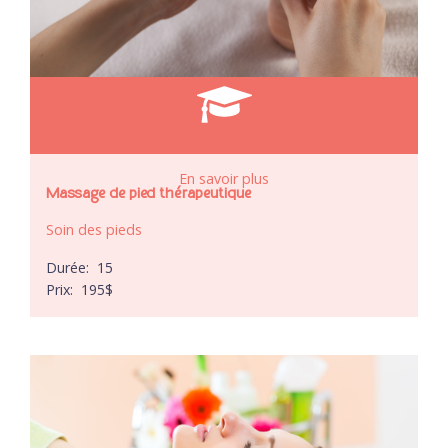
En savoir plus
Massage de pied thérapeutique
Soin des pieds
Durée:
15
Prix:
195
$