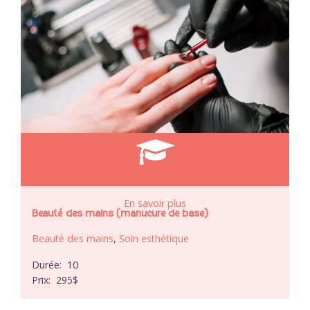
En savoir plus
Beauté des mains (manucure de base)
Beauté des mains
,
Soin esthétique
Durée:
10
Prix:
295
$