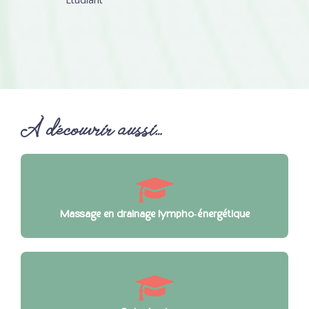
À découvrir aussi…
Massage en drainage lympho‑énergétique