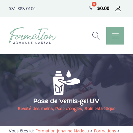
$
0.00
581-888-0106
Pose de vernis-gel UV
Beauté des mains
,
Pose d'ongles
,
Soin esthétique
Vous êtes ici:
Formation Johanne Nadeau
>
Formations
>