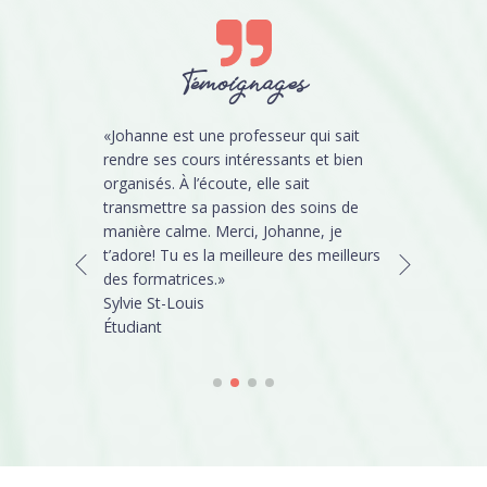
Témoignages
«Johanne est une professeur qui sait
 en soin des
«Johanne est
rendre ses cours intéressants et bien
celui de pose
J'adore sa 
organisés. À l’écoute, elle sait
raiment
son savoir.
transmettre sa passion des soins de
ccable.
formations 
manière calme. Merci, Johanne, je
t’adore! Tu es la meilleure des meilleurs
 pour le
Mylène-Beno
des formatrices.»
ne!!
Étudiante e
Sylvie St-Louis
et massage 
Étudiant