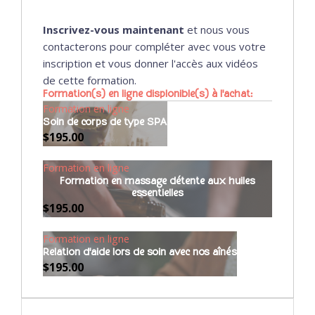
Inscrivez-vous maintenant
et nous vous
contacterons pour compléter avec vous votre
inscription et vous donner l'accès aux vidéos
de cette formation.
Formation(s) en ligne displonible(s) à l'achat:
Formation en ligne
Soin de corps de type SPA
$
195.00
Formation en ligne
Formation en massage détente aux huiles
essentielles
$
195.00
Formation en ligne
Relation d'aide lors de soin avec nos aînés
$
195.00