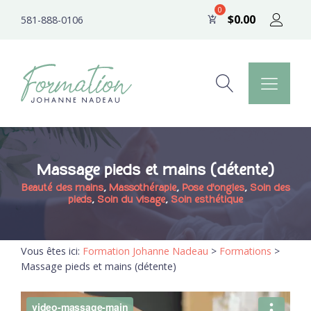
$
0.00
581-888-0106
Massage pieds et mains (détente)
Beauté des mains
,
Massothérapie
,
Pose d'ongles
,
Soin des
pieds
,
Soin du visage
,
Soin esthétique
Vous êtes ici:
Formation Johanne Nadeau
>
Formations
>
Massage pieds et mains (détente)