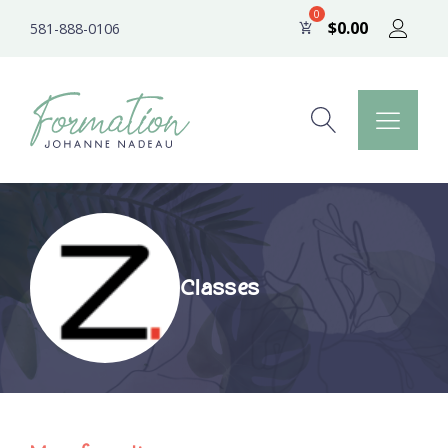
$
0.00
581-888-0106
Classes